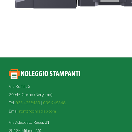
Via Ruffilli, 2
24045 Curno (Bergamo)
Tel.
035 4258433
|
035 945348
Email
rent@conradlab.com
Via Adeodato Ressi, 21
20125 Milano (Mi)