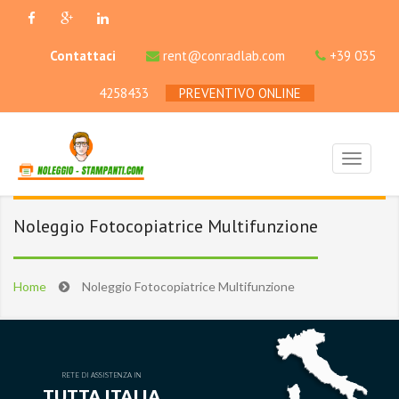
Contattaci
rent@conradlab.com
+39 035
4258433
PREVENTIVO ONLINE
Noleggio Fotocopiatrice Multifunzione
Home
Noleggio Fotocopiatrice Multifunzione
RETE DI ASSISTENZA IN
TUTTA ITALIA