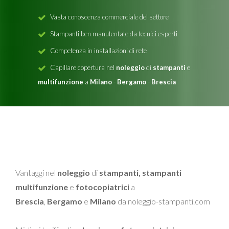
Vasta conoscenza commerciale del settore
Stampanti ben manutentate da tecnici esperti
Competenza in installazioni di rete
Capillare copertura nel
noleggio
di
stampanti
e
multifunzione
a
Milano
-
Bergamo
-
Brescia
Vantaggi nel
noleggio
di
stampanti, stampanti
multifunzione
e
fotocopiatrici
a
Brescia
,
Bergamo
e
Milano
da noleggio-stampanti.com