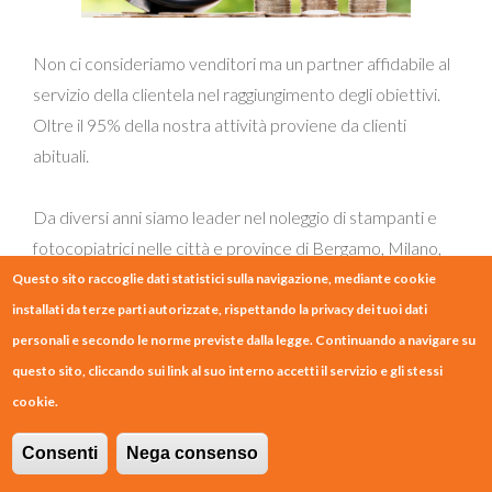
Non ci consideriamo venditori ma un partner affidabile al
servizio della clientela nel raggiungimento degli obiettivi.
Oltre il 95% della nostra attività proviene da clienti
abituali.
Da diversi anni siamo leader nel noleggio di stampanti e
fotocopiatrici nelle città e province di Bergamo, Milano,
Brescia, Lecco e Cremona.
Questo sito raccoglie dati statistici sulla navigazione, mediante cookie
installati da terze parti autorizzate, rispettando la privacy dei tuoi dati
personali e secondo le norme previste dalla legge. Continuando a navigare su
Qualità e risparmio prima di tutto
questo sito, cliccando sui link al suo interno accetti il servizio e gli stessi
cookie.
Per questo abbiamo scelto di noleggiare la qualità
Consenti
Nega consenso
tedesca e tecnologia giapponese di Triumph-Adler