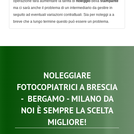
operazione farà aumentare la tariffa di
noleggio
della
stampante
ma ci sarà anche il problema di un intermediario da gestire in
seguito ad eventuali variazioni contrattuali. Sia per noleggi a a
breve che a lungo termine questo può essere un problema.
NOLEGGIARE
FOTOCOPIATRICI
A
BRESCIA
-
BERGAMO
-
MILANO
DA
NOI È SEMPRE LA SCELTA
MIGLIORE!