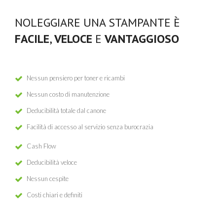
NOLEGGIARE UNA STAMPANTE È
FACILE
,
VELOCE
E
VANTAGGIOSO
Nessun pensiero per toner e ricambi
Nessun costo di manutenzione
Deducibilità totale dal canone
Facilità di accesso al servizio senza burocrazia
Cash Flow
Deducibilità veloce
Nessun cespite
Costi chiari e definiti