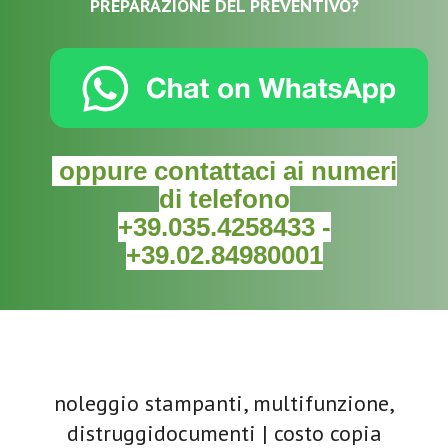
PREPARAZIONE DEL PREVENTIVO?
oppure contattaci ai numeri
di telefono
+39.035.4258433
-
+39.02.84980001
noleggio stampanti, multifunzione,
distruggidocumenti | costo copia