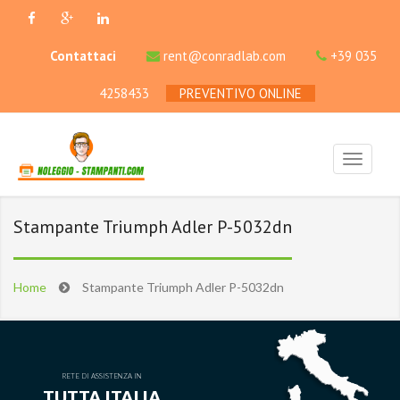
Contattaci
rent@conradlab.com
+39 035
4258433
PREVENTIVO ONLINE
Stampante Triumph Adler P-5032dn
Home
Stampante Triumph Adler P-5032dn
RETE DI ASSISTENZA IN
TUTTA ITALIA