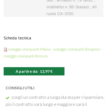
GB)
,
armadio n.
79 (alto)
,
mobiletto
n.
80 (basso)
,
kit
ruote CA-3100
Scheda tecnica
noleggio stampanti Milano - noleggio stampanti Bergamo -
noleggio stampanti Brescia
A partire da:
12,97
CONSIGLI UTILI
scegli un contratto a lunga durata per risparmiare,
più il contratto sarà lungo e maggiore sarà il