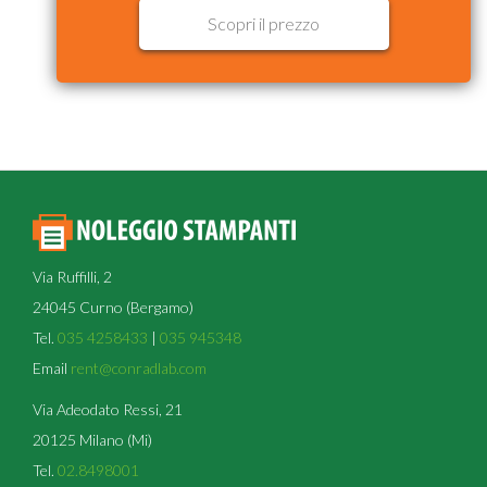
Scopri il prezzo
Via Ruffilli, 2
24045 Curno (Bergamo)
Tel.
035 4258433
|
035 945348
Email
rent@conradlab.com
Via Adeodato Ressi, 21
20125 Milano (Mi)
Tel.
02.8498001