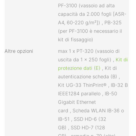
PF-3100 (vassoio ad alta
capacità da 2.000 fogli [A5R-
A4, 60-220 g/m²])
,
PB-325
(per PF-3100 è necessario il
kit di fissaggio)
Altre opzioni
max 1 x PT-320 (vassoio di
uscita da 1 x 250 fogli)
,
Kit di
protezione dati (E)
,
Kit di
autenticazione scheda (B)
,
Kit
UG-33 ThinPrint®
,
IB-32 B
IEEE1284 parallelo
,
IB-50
Gigabit Ethernet
card
,
Scheda WLAN IB-36 o
IB-51
,
SSD HD-6 (32
GB)
,
SSD HD-7 (128