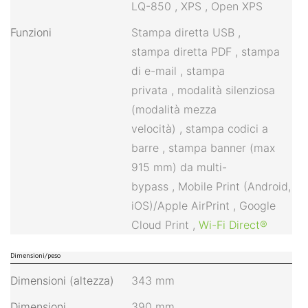
LQ-850
,
XPS
,
Open XPS
Funzioni
Stampa diretta USB ,
stampa
diretta
PDF
,
stampa
di e-mail
,
stampa
privata
,
modalità silenziosa
(modalità mezza
velocità)
,
stampa codici a
barre
, stampa
banner (max
915 mm) da multi-
bypass
,
Mobile Print (Android,
iOS)/Apple AirPrint
,
Google
Cloud Print
,
Wi-Fi Direct®
Dimensioni/peso
Dimensioni (altezza)
343 mm
Dimensioni
390 mm