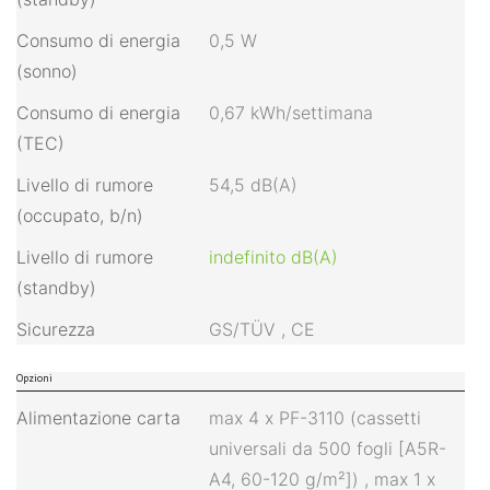
Consumo di energia
0,5 W
(sonno)
Consumo di energia
0,67 kWh/settimana
(TEC)
Livello di rumore
54,5 dB(A)
(occupato, b/n)
Livello di rumore
indefinito dB(A)
(standby)
Sicurezza
GS/TÜV
,
CE
Opzioni
Alimentazione carta
max 4 x PF-3110 (cassetti
universali da 500 fogli [A5R-
A4, 60-120 g/m²])
,
max 1 x