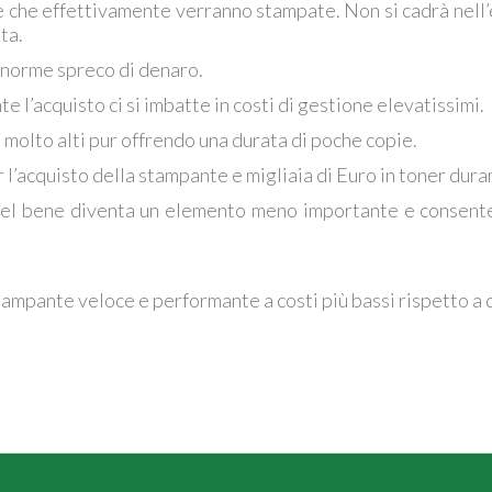
e che effettivamente verranno stampate. Non si cadrà nel
ta.
norme spreco di denaro.
e l’acquisto ci si imbatte in costi di gestione elevatissimi.
o molto alti pur offrendo una durata di poche copie.
 l’acquisto della stampante e migliaia di Euro in toner duran
del bene diventa un elemento meno importante e consente d
tampante veloce e performante a costi più bassi rispetto a