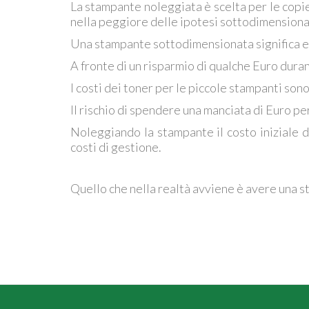
La stampante noleggiata è scelta per le copi
nella peggiore delle ipotesi sottodimensiona
Una stampante sottodimensionata significa e
A fronte di un risparmio di qualche Euro durant
I costi dei toner per le piccole stampanti son
Il rischio di spendere una manciata di Euro per
Noleggiando la stampante il costo iniziale 
costi di gestione.
Quello che nella realtà avviene è avere una s