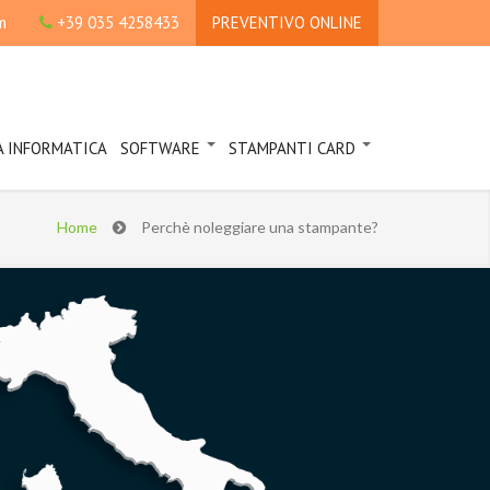
m
+39 035 4258433
PREVENTIVO ONLINE
A INFORMATICA
SOFTWARE
STAMPANTI CARD
Home
Perchè noleggiare una stampante?
Print Management &
comodato d'uso per
Accounting
agenzie funebri
Scansione Intelligente
Soluzioni Standard