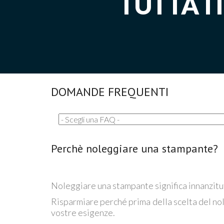
TUTTA I
DOMANDE FREQUENTI
Perchè noleggiare una stampante?
Noleggiare una stampante significa innanzitu
Risparmiare perché prima della scelta del no
vostre esigenze.