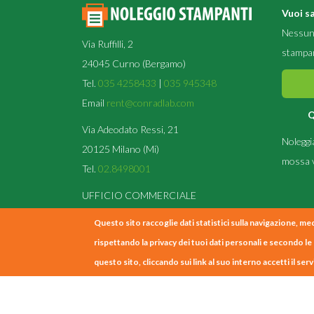
Vuoi sa
Nessun 
Via Ruffilli, 2
stampan
24045 Curno (Bergamo)
Tel.
035 4258433
|
035 945348
Email
rent@conradlab.com
Q
Via Adeodato Ressi, 21
Noleggi
20125 Milano (Mi)
mossa v
Tel.
02.8498001
UFFICIO COMMERCIALE
(solo su appuntamento)
Questo sito raccoglie dati statistici sulla navigazione, med
rispettando la privacy dei tuoi dati personali e secondo l
questo sito, cliccando sui link al suo interno accetti il serv