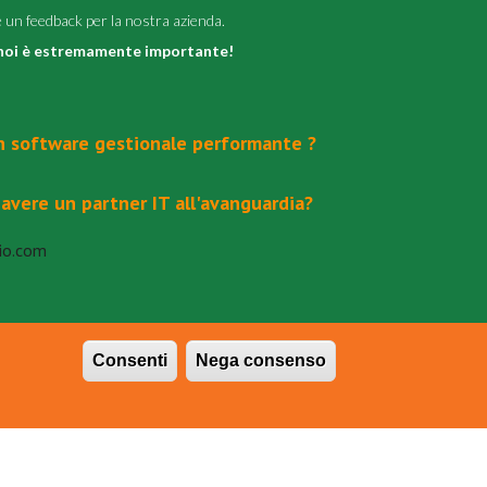
re un feedback per la nostra azienda.
r noi è estremamente importante!
un software gestionale performante ?
avere un partner IT all'avanguardia?
io.com
Consenti
Nega consenso