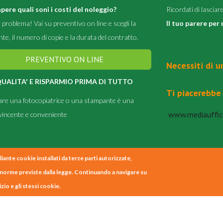
pere quali soni i costi del noleggio?
Ricordati di lascia
problema! Vai su preventivo on line e scegli la
Il tuo parere pe
te, il numero di copie e la durata del contratto.
PREVENTIVO ON LINE
Necessiti di 
UALITA' E RISPARMIO PRIMA DI TUTTO
Ti piacerebbe 
are una fotocopiatrice o una stampante è una
www.mediauffic
incente e conveniente
iante cookie installati da terze parti autorizzate,
e norme previste dalla legge. Continuando a navigare su
izio e gli stessi cookie.