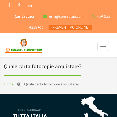
Contattaci
rent@conradlab.com
+39 035
4258433
PREVENTIVO ONLINE
Quale carta fotocopie acquistare?
Home
Quale carta fotocopie acquistare?
RETE DI ASSISTENZA IN
TUTTA ITALIA