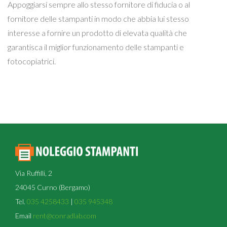
Appoggiarsi sempre allo stesso fornitore di fiducia o al
fornitore delle stampanti in modo che abbia lui stesso
interesse a fornire un prodotto di elevata qualità che
garantisca il miglior funzionamento delle stampanti e
fotocopiatrici.
Via Ruffilli, 2
24045 Curno (Bergamo)
Tel.
035 4258433
|
035 945348
Email
rent@conradlab.com